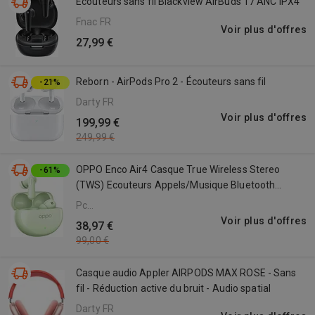
Ecouteurs sans fil Blackview AirBuds 17 ANC IPX4
Fnac FR
Voir plus d'offres
27,99 €
Reborn - AirPods Pro 2 - Écouteurs sans fil
-21%
Darty FR
Voir plus d'offres
199,99 €
249,99 €
OPPO Enco Air4 Casque True Wireless Stereo
-61%
(TWS) Ecouteurs Appels/Musique Bluetooth
Couleur menthe
Pc
Componentes
Voir plus d'offres
38,97 €
FR
99,00 €
Casque audio Appler AIRPODS MAX ROSE - Sans
fil - Réduction active du bruit - Audio spatial
Darty FR