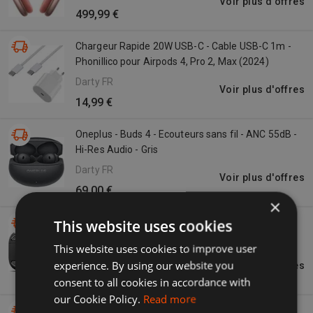
Voir plus d'offres
499,99 €
Chargeur Rapide 20W USB-C - Cable USB-C 1m -
Phonillico pour Airpods 4, Pro 2, Max (2024)
Darty FR
Voir plus d'offres
14,99 €
Oneplus - Buds 4 - Ecouteurs sans fil - ANC 55dB -
Hi-Res Audio - Gris
Darty FR
Voir plus d'offres
69,00 €
×
This website uses cookies
Spigen Noir Coque Rugged Armor Pour Apple
Airpods 4, Mat Acs08642
This website uses cookies to improve user
GSMnet
experience. By using our website you
Voir plus d'offres
FR
20,78 €
consent to all cookies in accordance with
our Cookie Policy.
Read more
Oppo Enco Air4 True Wireless Stereo Earbuds -