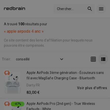
Chercher
...
A trouvé
100
résultats pour
«
apple airpods 4 anc
»
Ce site contient des liens d'affiliation pour lesquels nous
pouvons être compensés.
Trier:
conseillé
Apple AirPods 3ème génération - Écouteurs sans
fil avec MagSafe Charging Case - Bluetooth
Darty FR
Voir plus d'offres
83,00 €
Apple AirPods Pro (2nd gen) - True Wireless
-47%
Earbuds - White