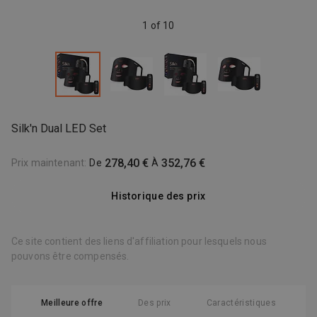
1 of 10
Silk'n Dual LED Set
278,40 €
352,76 €
Prix maintenant
:
De
À
Historique des prix
Ce site contient des liens d'affiliation pour lesquels nous
pouvons être compensés.
Meilleure offre
Des prix
Caractéristiques