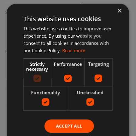
masque LED cou, télécommande, 6 bandes élastiques, câble
×
USB Type-C, 2 câbles de connexion et connecteur T.
Sexe
unisex
This website uses cookies
This website uses cookies to improve user
experience. By using our website you
consent to all cookies in accordance with
our Cookie Policy.
Read more
Partager
:
Strictly
Performance
Targeting
necessary
Functionality
Unclassified
Livraison, retours et remboursements
Livraison
Les vendeurs proposent une gamme d'options de
ACCEPT ALL
livraison, vous pouvez donc choisir celle qui vous convient