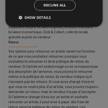
le mieux. De nombreux vendeurs proposent la livraison
DECLINE ALL
gratuite. Vous pouvez toujours trouver le coût
d'affranchissement et la date de livraison estimée dans
une liste de vendeur. Vous pourrez alors voir une liste
SHOW DETAILS
complète des options de livraison lors du paiement. Ceux-
ci peuvent inclure: livraison express, livraison standard,
livraison économique, Click & Collect, collecte locale
gratuite auprès du vendeur.
Retour
Vos options pour retourner un article varient en fonction
de ce que vous souhaitez retourner, pourquoi vous
souhaitez le retourner et de la politique de retour du
vendeur. Si l'article est endommagé ou ne correspond pas
à la description de l'annonce, vous pouvez le retourner
même si la politique de retour du vendeur indique qu'il
n'accepte pas les retours. Si vous avez changé d'avis et
que vous ne voulez plus d'un article, vous pouvez toujours
demander un retour, mais le vendeur n'a pas à l'accepter.
Si l'acheteur change d'avis sur un achat et souhaite
retourner un article, il peut avoir à payer des frais de
retour, selon la politique de retour du vendeur. Les