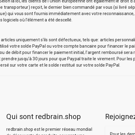
lon la loi, les clients de l'Union européenne ont également le droit d'
le transporteur) reçoit, le dernier bien commandé par vous (si livré sép
 qui vous sont fournis immédiatement avec votre reconnaissance, et d
s logiciels où l'élément a été descellé.
ticles uniquement s'ils sont défectueux, tels que: articles personnalis
ilisé votre solde PayPal ou votre compte bancaire pour financer le pai
ou de débit pour financer le paiement initial, l'argent remboursé sera 
prendre jusqu'à 30 jours pour que Paypal traite le virement. Pour les 
ersé sur votre carte et le solde restitué sur votre solde PayPal.
Qui sont redbrain.shop
Rejoignez
redbrain.shop est le premier réseau mondial
Pour les der