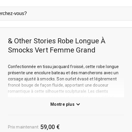
& Other Stories Robe Longue À
Smocks Vert Femme Grand
Confectionnée en tissu jacquard froissé, cette robe longue
présente une encolure bateau et des mancherons avec un
corsage ajusté à smocks. Son ourlet évasé et légèrement
froncé bouge de façon fluide, apportant une douceur
romantique à cette silhouette sculpturale. Les clients
peuvent opter pour un paiement immédiat ou en différé
avec Klarna. Livraison standard gratuite pour les commandes
Montre plus
supérieures à 90 €.
59,00 €
Prix maintenant
: