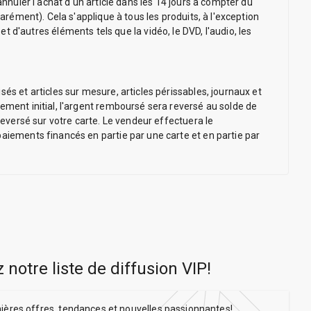
annuler l'achat d'un article dans les 14 jours à compter du
arément). Cela s'applique à tous les produits, à l'exception
'autres éléments tels que la vidéo, le DVD, l'audio, les
és et articles sur mesure, articles périssables, journaux et
ement initial, l'argent remboursé sera reversé au solde de
reversé sur votre carte. Le vendeur effectuera le
paiements financés en partie par une carte et en partie par
 notre liste de diffusion VIP
!
nières offres, tendances et nouvelles passionnantes!