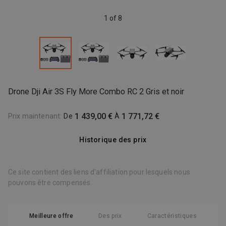
1 of 8
Drone Dji Air 3S Fly More Combo RC 2 Gris et noir
1 439,00 €
1 771,72 €
Prix maintenant
:
De
À
Historique des prix
Ce site contient des liens d'affiliation pour lesquels nous
pouvons être compensés.
Meilleure offre
Des prix
Caractéristiques