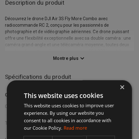
Description du produit
Découvrez le drone DJI Air 3S Fly More Combo avec
radiocommande RC 2, conçu pour les passionnés de
photographie et de vidéographie aériennes. Ce drone puissant
offre une flexibilité exceptionnelle avec sa double caméra : une
caméra grand-angle et une télécaméra moyenne, toutes deux
capables de capturer des vidéos jusqu'en 4K à 120 ips et des
photos de 50 MP. Profitez d'une autonomie de vol
Montre plus
impressionnante de 45 minutes grâce à la batterie haute
capacité de 4276 mAh. Le système de détection d'obstacles
Spécifications du produit
omnidirectionnel, combiné au RTH intelligent de nouvelle
génération, assure une sécurité accrue en vol, même dans des
×
environnements complexes et de nuit. Sa conception pliable et
This website uses cookies
Général
son poids de 724g le rendent facile à transporter. Le kit Fly More
Combo inclut des accessoires essentiels pour prolonger votre
This website uses cookies to improve user
Couleur
gris et noir
expérience de vol. Idéal pour les prises de vue paysagères,
experience. By using our website you
cinématographiques ou pour explorer le monde depuis une
consent to all cookies in accordance with
nouvelle perspective. **Résumé pour la recherche de mots clés
Taille
2
our Cookie Policy.
Read more
:** Drone DJI Air 3S, Fly More Combo, RC 2, drone avec double
caméra, caméra grand-angle, télécaméra, vidéo 4K 120 ips,