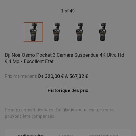
1 of 49
Dji Noir Osmo Pocket 3 Caméra Suspendue 4K Ultra Hd
9,4 Mp - Excellent État
320,00 €
567,32 €
Prix maintenant
:
De
À
Historique des prix
Ce site contient des liens d'affiliation pour lesquels nous
pouvons être compensés.