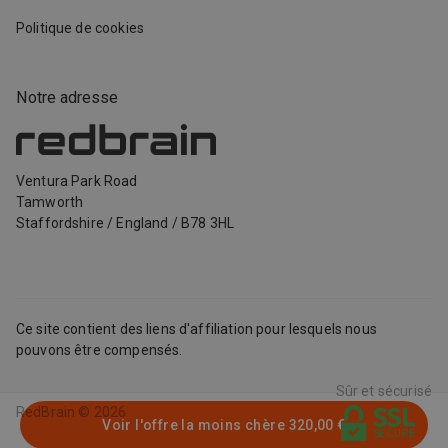
Politique de cookies
Notre adresse
Ventura Park Road
Tamworth
Staffordshire
/
England
/
B78 3HL
Ce site contient des liens d'affiliation pour lesquels nous
pouvons être compensés.
Sûr et sécurisé
RedBrain ©
2026
Voir l'offre la moins chère
320,00 €