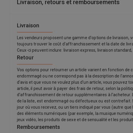
Livraison, retours et remboursements
Livraison
Les vendeurs proposent une gamme d'options de livraison, vo
toujours trouver le coût d'affranchissement et la date de liv
Ceux-ci peuvent inclure: livraison express, livraison standard,
Retour
Vos options pour retourner un article varient en fonction de c
endommagé ou ne correspond pas à la description de l'annonce
d'avis et que vous ne voulez plus d'un article, vous pouvez t
article, il peut avoir à payer des frais de retour, selon la p
d'affranchissement de retour supplémentaires à l'acheteur. Le
de la liste, est endommagé ou défectueux ou est contrefait. Se
jour où vous recevez, ou un tiers indiqué par vous (autre que 
des éléments numériques (par exemple, la musique numérique)
jeux vidéo, les produits de sexe et de sensualité et les produit
Remboursements