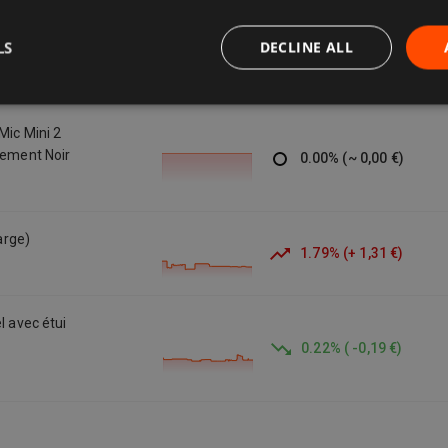
LS
DECLINE ALL
arging Case)
0.00
%
(
~
0,00 €
)
Mic Mini 2
gement Noir
0.00
%
(
~
0,00 €
)
arge)
1.79
%
(
+
1,31 €
)
l avec étui
0.22
%
(
-0,19 €
)