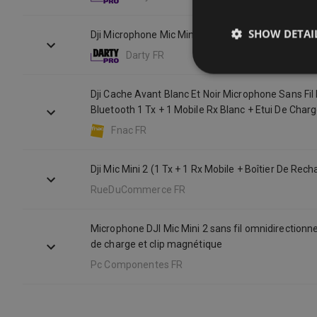
SHOW DETAI
Dji Microphone Mic Mini 2 (1 Tx + 1 Mobile Rx + Ch
Darty FR
Dji Cache Avant Blanc Et Noir Microphone Sans Fil 
Bluetooth 1 Tx + 1 Mobile Rx Blanc + Etui De Char
Fnac FR
Dji Mic Mini 2 (1 Tx + 1 Rx Mobile + Boîtier De Rech
RueDuCommerce FR
Microphone DJI Mic Mini 2 sans fil omnidirectionne
de charge et clip magnétique
Pc Componentes FR