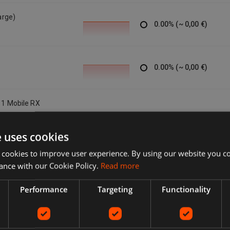
arge)
0.00
%
(
~
0,00 €
)
0.00
%
(
~
0,00 €
)
+ 1 Mobile RX
0.00
%
(
~
0,00 €
)
e uses cookies
 cookies to improve user experience. By using our website you co
écepteur
ance with our Cookie Policy.
Read more
0.00
%
(
~
0,00 €
)
Performance
Targeting
Functionality
0.00
%
(
~
0,00 €
)