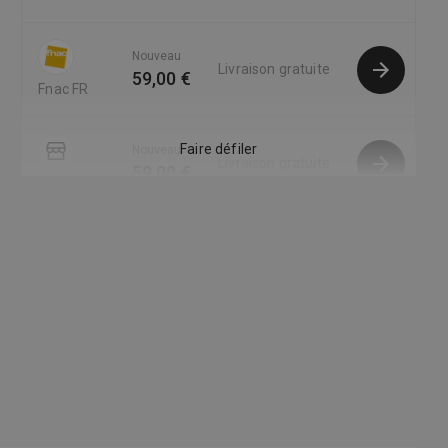
Nouveau
Livraison gratuite
59,00 €
Fnac FR
Faire défiler
Nouveau
Livraison gratuite
59,00 €
DJI - France
Nouveau
Livraison gratuite
74,62 €
RueDuCommerce
FR
Nouveau
Livraison gratuite
86,08 €
Pc
Componentes
FR