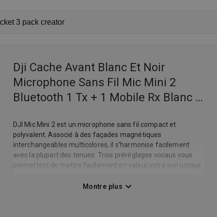
Dji Cache Avant Blanc Et Noir
Microphone Sans Fil Mic Mini 2
Bluetooth 1 Tx + 1 Mobile Rx Blanc +
Etui De Chargement Noir
DJI Mic Mini 2 est un microphone sans fil compact et
polyvalent. Associé à des façades magnétiques
interchangeables multicolores, il s'harmonise facilement
avec la plupart des tenues. Trois préréglages vocaux vous
permettent de mettre facilement en valeur votre son unique.
Grâce à la connexion multiplateforme et à DJI OsmoAudio,
un son de haute qualité est toujours à portée de main.
Montre plus
Associées à une autonomie prolongée et à un design tout-
en-un pour le stockage, ces fonctionnalités mettent en
valeur chacune de vos créations et apportent une touche de