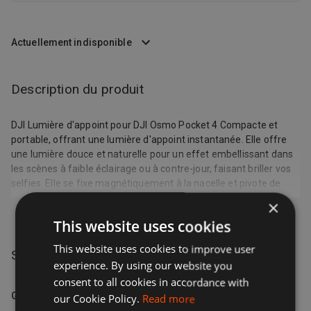
Actuellement indisponible
Description du produit
DJI Lumière d'appoint pour DJI Osmo Pocket 4 Compacte et
portable, offrant une lumière d'appoint instantanée. Elle offre
une lumière douce et naturelle pour un effet embellissant dans
les scènes à faible éclairage ou à contre-jour, faisant briller vos
selfies. Elle se fixe magnétiquement à la nacelle et pivote de
manière synchronisée afin de garantir un éclairage homogène.
×
Alimentée par Osmo Pocket 4, elle permet un contrôle
Montre plus
This website uses cookies
directement sur l'appareil et offre trois niveaux réglables de
température de couleur et de luminosité. Offre un éclairage
This website uses cookies to improve user
Spécifications du produit
doux et homogène avec un indice de rendu des couleurs (IRC)
experience. By using our website you
professionnel élevé, adapté à divers scénarios. Même en cas de
consent to all cookies in accordance with
faible luminosité ou de contre-jour, elle permet de prendre des
Général
our Cookie Policy.
Read more
photos à des sensibilités plus faibles pour réaliser des portraits