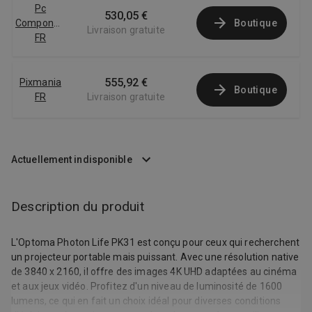
Pc
530,05 €
Componentes
Boutique
Livraison gratuite
FR
555,92 €
Pixmania
Boutique
FR
Livraison gratuite
Actuellement indisponible
Description du produit
L'Optoma Photon Life PK31 est conçu pour ceux qui recherchent
un projecteur portable mais puissant. Avec une résolution native
de 3840 x 2160, il offre des images 4K UHD adaptées au cinéma
et aux jeux vidéo. Profitez d'un niveau de luminosité de 1600
lumens, ce qui en fait un choix idéal pour diverses conditions