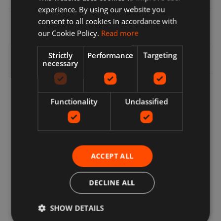
experience. By using our website you
consent to all cookies in accordance with
our Cookie Policy.
Read more
Strictly
Performance
Targeting
Livraison, retours et remboursements
necessary
Livraison
Functionality
Unclassified
Les vendeurs proposent une gamme d'options de
livraison, vous pouvez donc choisir celle qui vous convient
le mieux. De nombreux vendeurs proposent la livraison
gratuite. Vous pouvez toujours trouver le coût
d'affranchissement et la date de livraison estimée dans
ACCEPT ALL
une liste de vendeur. Vous pourrez alors voir une liste
complète des options de livraison lors du paiement. Ceux-
ci peuvent inclure: livraison express, livraison standard,
DECLINE ALL
livraison économique, Click & Collect, collecte locale
gratuite auprès du vendeur.
SHOW DETAILS
Retour