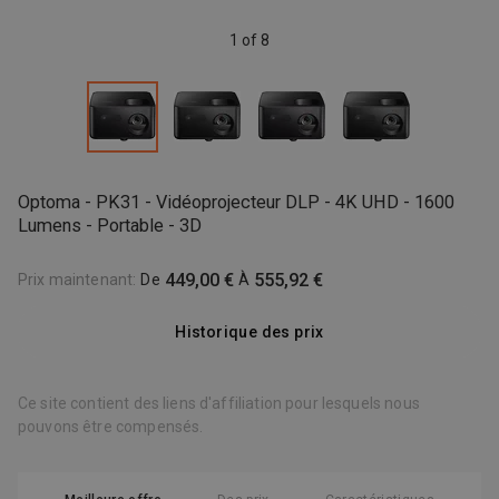
1 of 8
Optoma - PK31 - Vidéoprojecteur DLP - 4K UHD - 1600
Lumens - Portable - 3D
449,00 €
555,92 €
Prix maintenant
:
De
À
Historique des prix
Ce site contient des liens d'affiliation pour lesquels nous
pouvons être compensés.