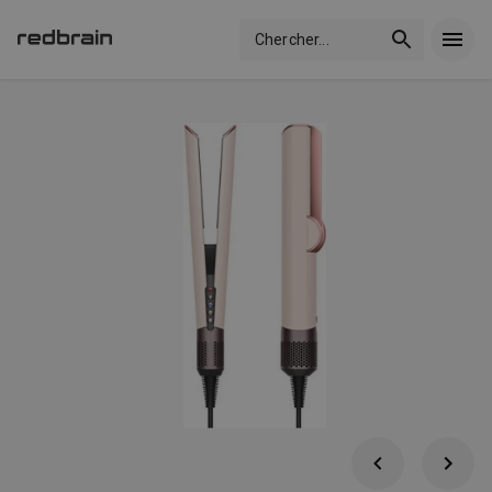
Chercher
...