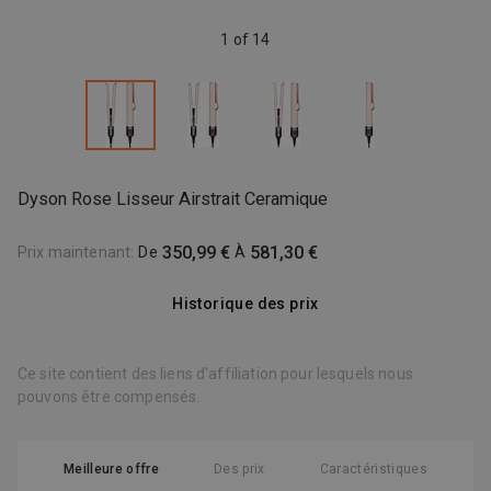
1 of 14
Dyson Rose Lisseur Airstrait Ceramique
350,99 €
581,30 €
Prix maintenant
:
De
À
Historique des prix
Ce site contient des liens d'affiliation pour lesquels nous
pouvons être compensés.
Meilleure offre
Des prix
Caractéristiques