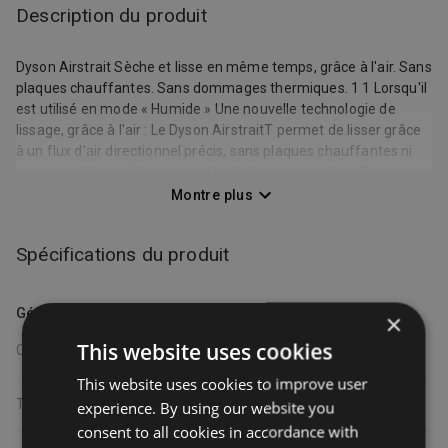
Description du produit
Dyson Airstrait Sèche et lisse en même temps, grâce à l'air. Sans
plaques chauffantes. Sans dommages thermiques. 1 1 Lorsqu'il
est utilisé en mode « Humide » Une nouvelle technologie de
lissage, grâce à l'air : Le Dyson AirstraitT permet de lisser grâce
à un flux d'air directionnel précis, sans plaques chauffantes ni
chaleur extrême. Ce dernier est généré par le moteur Dyson
HyperdymiumT qui peut réaliser jusqu'à 106 000 tours par
Montre plus
minute et créer la tension et la puissance nécessaires pour lisser
à mesure que le cheveu sèche. Les performances de coiffage
Spécifications du produit
du Dyson AirstraitT reposent également sur le parcours du flux
d'air au sein de l'appareil et la disposition des différentes pales
qui projettent des jets d'air précis, orientés à 45° afin de
Général
×
pénétrer au mieux la cuticule du cheveu. Votre routine,
simplifiée : Gagnez du temps avec le Dyson AirstraitT. Lissez à
This website uses cookies
Couleur
rose
mesure que vous séchez et commencez à coiffer directement
This website uses cookies to improve user
en sortant de la douche, grâce au mode « Humide » qui permet
de lisser et sécher les cheveux mouillés simultanément avec un
Taille
grand
experience. By using our website you
seul et même appareil. Sélectionnez le mode « Sec » pour
consent to all cookies in accordance with
coiffer ou faire des retouches sur cheveux secs. Un fini lisse