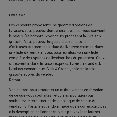
Livraison, retours et remboursements
de sa turbine ont été resculptées pour minimiser les oscillations
de vitesse, éliminant ainsi les grincements du moteur. Les pales
réparties le long des plaques ont également été conçues selon
Livraison
les axes X, Y et Z pour assurer une diffusion optimale de l'air
chaud. Pour un séchage précis et puissant. Inclus : Tapis
Les vendeurs proposent une gamme d'options de
thermique anti-dérapant Lisseur séchant et lissant - Moteur
livraison, vous pouvez donc choisir celle qui vous convient
HyperdymoumT / 2 modes de coiffage : humide et sec /
le mieux. De nombreux vendeurs proposent la livraison
Contrôle intelligent de la température - Écran couleur LCD /
gratuite. Vous pouvez toujours trouver le coût
Inclus : Tapis thermique anti-dérapant
d'affranchissement et la date de livraison estimée dans
une liste de vendeur. Vous pourrez alors voir une liste
complète des options de livraison lors du paiement. Ceux-
ci peuvent inclure: livraison express, livraison standard,
livraison économique, Click & Collect, collecte locale
gratuite auprès du vendeur.
Retour
Vos options pour retourner un article varient en fonction
de ce que vous souhaitez retourner, pourquoi vous
souhaitez le retourner et de la politique de retour du
vendeur. Si l'article est endommagé ou ne correspond pas
à la description de l'annonce, vous pouvez le retourner