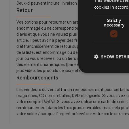
Ceux-ci peuvent inclure: livraison express, livraison standard,
cookies in accord
Retour
Strictly
Vos options pour retourner un article varient en fonction de c
necessary
endommagé ou ne correspond pas à la description de l'annonce
d'avis et que vous ne voulez plus d'un article, vous pouvez t
article, il peut avoir à payer des frais de retour, selon la p
d'affranchissement de retour supplémentaires à l'acheteur. Le
de la liste, est endommagé ou défectueux ou est contrefait. Se
SHOW DETAI
jour où vous recevez, ou un tiers indiqué par vous (autre que 
des éléments numériques (par exemple, la musique numérique)
jeux vidéo, les produits de sexe et de sensualité et les produit
Remboursements
Les vendeurs doivent offrir un remboursement pour certains ar
magazines, CD non emballés, DVD et logiciels. Si vous avez ut
votre compte PayPal. Si vous avez utilisé une carte de crédit 
remboursement dans les trois jours ouvrables mais cela peut 
votre solde / banque, l'argent prélevé sur votre carte sera rev