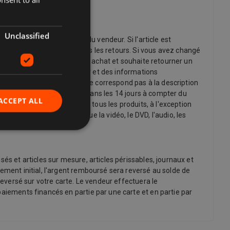
du vendeur.
Unclassified
de la politique de retour du vendeur. Si l'article est
 indique qu'il n'accepte pas les retours. Si vous avez changé
acheteur change d'avis sur un achat et souhaite retourner un
 d'affranchissement de retour et des informations
. Par exemple, si l'article ne correspond pas à la description
annuler l'achat d'un article dans les 14 jours à compter du
ACCEPT ALL
arément). Cela s'applique à tous les produits, à l'exception
'autres éléments tels que la vidéo, le DVD, l'audio, les
és et articles sur mesure, articles périssables, journaux et
ement initial, l'argent remboursé sera reversé au solde de
reversé sur votre carte. Le vendeur effectuera le
paiements financés en partie par une carte et en partie par