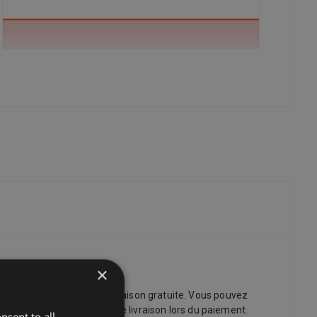
×
 vendeurs proposent la livraison gratuite. Vous pouvez
iste complète des options de livraison lors du paiement.
nsent to all