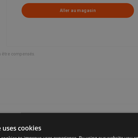
Aller au magasin
ns être compensés.
e uses cookies
us pouvez donc choisir celle qui vous convient le mieux. De nombreux
raison estimée dans une liste de vendeur. Vous pourrez alors voir une l
 cookies to improve user experience. By using our website you co