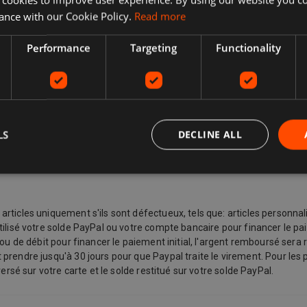
 livraison économique, Click & Collect, collecte locale gratuite auprès 
ance with our Cookie Policy.
Read more
Performance
Targeting
Functionality
e que vous souhaitez retourner, pourquoi vous souhaitez le retourner et 
, vous pouvez le retourner même si la politique de retour du vendeur
oujours demander un retour, mais le vendeur n'a pas à l'accepter. Si l'
olitique de retour du vendeur. Les vendeurs peuvent fournir une adresse
s vendeurs paient les frais de retour en cas de problème avec l'article
lon la loi, les clients de l'Union européenne ont également le droit d'
LS
DECLINE ALL
le transporteur) reçoit, le dernier bien commandé par vous (si livré sép
 qui vous sont fournis immédiatement avec votre reconnaissance, et d
s logiciels où l'élément a été descellé.
ticles uniquement s'ils sont défectueux, tels que: articles personnalis
ilisé votre solde PayPal ou votre compte bancaire pour financer le pai
ou de débit pour financer le paiement initial, l'argent remboursé sera 
prendre jusqu'à 30 jours pour que Paypal traite le virement. Pour les 
ersé sur votre carte et le solde restitué sur votre solde PayPal.