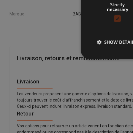
Strictly
necessary
Marque
BABYLISS CONAIR
SHOW DETAI
Livraison, retours et remboursements
Livraison
Les vendeurs proposent une gamme d'options de livraison, vo
toujours trouver le coût d'affranchissement et la date de liv
Ceux-ci peuvent inclure: livraison express, livraison standard,
Retour
Vos options pour retourner un article varient en fonction de c
endommagé ou ne correspond pas à la description de l'annonce