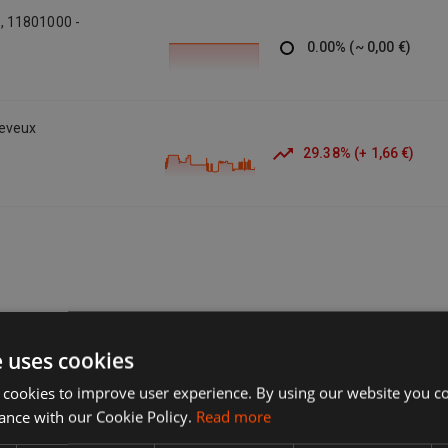
, 11801000 -
0.00
%
(
~
0,00 €
)
eveux
29.38
%
(
+
1,66 €
)
e uses cookies
 cookies to improve user experience. By using our website you co
ance with our Cookie Policy.
Read more