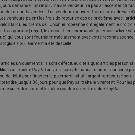
oujours demander un retour, mais le vendeur n'a pas à l'accepter. Si l'
olitique de retour du vendeur. Les vendeurs peuvent fournir une adresse
s vendeurs paient les frais de retour en cas de problème avec l'article
lon la loi, les clients de l'Union européenne ont également le droit d'
le transporteur) reçoit, le dernier bien commandé par vous (si livré sép
 qui vous sont fournis immédiatement avec votre reconnaissance, et d
s logiciels où l'élément a été descellé.
ticles uniquement s'ils sont défectueux, tels que: articles personnalis
ilisé votre solde PayPal ou votre compte bancaire pour financer le pai
ou de débit pour financer le paiement initial, l'argent remboursé sera 
prendre jusqu'à 30 jours pour que Paypal traite le virement. Pour les 
ersé sur votre carte et le solde restitué sur votre solde PayPal.