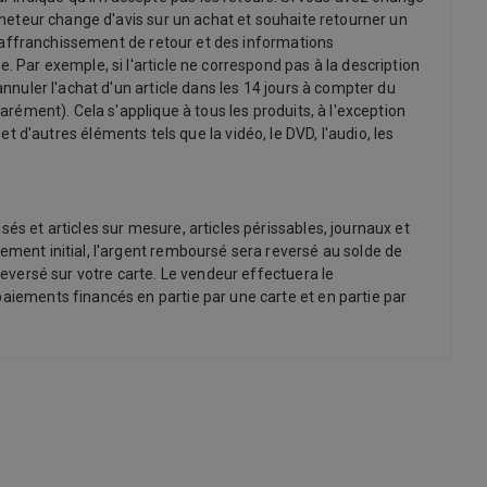
acheteur change d'avis sur un achat et souhaite retourner un
 d'affranchissement de retour et des informations
. Par exemple, si l'article ne correspond pas à la description
annuler l'achat d'un article dans les 14 jours à compter du
arément). Cela s'applique à tous les produits, à l'exception
'autres éléments tels que la vidéo, le DVD, l'audio, les
és et articles sur mesure, articles périssables, journaux et
ement initial, l'argent remboursé sera reversé au solde de
reversé sur votre carte. Le vendeur effectuera le
paiements financés en partie par une carte et en partie par