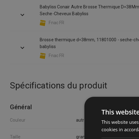
Babyliss Conair Autre Brosse Thermique D=38Mm
Seche-Cheveux Babyliss
Fnac FR
Brosse thermique d=38mm, 11801000 - seche-ch
babyliss
Fnac FR
Spécifications du produit
Général
This websit
Couleur
autre
This website uses
cookies in accord
Taille
grand