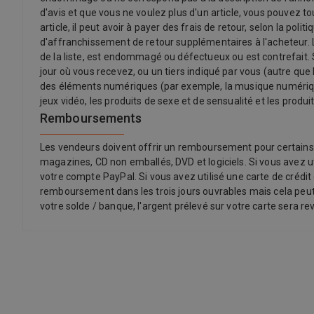
d'avis et que vous ne voulez plus d'un article, vous pouvez t
article, il peut avoir à payer des frais de retour, selon la p
d'affranchissement de retour supplémentaires à l'acheteur. Le
de la liste, est endommagé ou défectueux ou est contrefait. Se
jour où vous recevez, ou un tiers indiqué par vous (autre que 
des éléments numériques (par exemple, la musique numérique)
jeux vidéo, les produits de sexe et de sensualité et les produit
Remboursements
Les vendeurs doivent offrir un remboursement pour certains ar
magazines, CD non emballés, DVD et logiciels. Si vous avez ut
votre compte PayPal. Si vous avez utilisé une carte de crédit 
remboursement dans les trois jours ouvrables mais cela peut 
votre solde / banque, l'argent prélevé sur votre carte sera rev