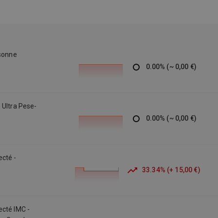
corporelle. Alimentation : Cet appareil fonctionne avec 4 piles
de type AAA (non fournies) . De plus, ce pèse-personne
bénéficie de la prestigieuse certification de la FDA (Food and
Drug Administration), garantissant ainsi sa qualité et sa
fiabilité. Pèse personne connecté : smartphone (iOS et
rsonne
Android) / Mesure du poids et IMC à long terme / Application
0.00
%
(
~
0,00 €
)
MyHealth - jusqu'à 8 utilisateurs / Portée : 180 kg -
Graduation : 100 g - Grand écran LCD
 Ultra Pese-
0.00
%
(
~
0,00 €
)
ecté -
33.34
%
(
+
15,00 €
)
ecté IMC -