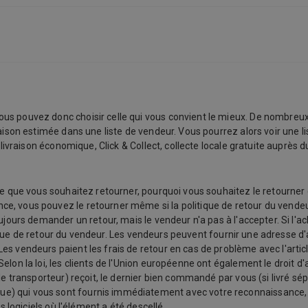
us pouvez donc choisir celle qui vous convient le mieux. De nombreux
raison estimée dans une liste de vendeur. Vous pourrez alors voir une l
 livraison économique, Click & Collect, collecte locale gratuite auprès 
e que vous souhaitez retourner, pourquoi vous souhaitez le retourner et 
, vous pouvez le retourner même si la politique de retour du vendeur
oujours demander un retour, mais le vendeur n'a pas à l'accepter. Si l'
olitique de retour du vendeur. Les vendeurs peuvent fournir une adresse
s vendeurs paient les frais de retour en cas de problème avec l'article
lon la loi, les clients de l'Union européenne ont également le droit d'
le transporteur) reçoit, le dernier bien commandé par vous (si livré sép
 qui vous sont fournis immédiatement avec votre reconnaissance, et d
s logiciels où l'élément a été descellé.