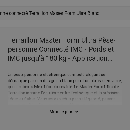
Terraillon Master Form Ultra Pèse-
personne Connecté IMC - Poids et
IMC jusqu'à 180 kg - Application
MyHealth - Grand écran LCD
Un pèse-personne électronique connecté élégant se
démarque par son design en blanc pur et un plateau en verre,
qui combine style et fonctionnalité. Le Master Form Ultra de
Terraillon incarne l'équilibre entre l'esthétique et la précision!
Léger et fiable : Vous serez séduit par sa légèreté, pesant
seulement 2 kg. Ce compagnon élégant et léger deviendra
un allié fiable pour votre santé quotidienne. Performances :
Montre plus
Avec une capacité maximale de 180 kg et une précision de
graduation de 100 g, il offre des performances de haut
niveau. De plus, ses fonctions avancées incluent le calcul de