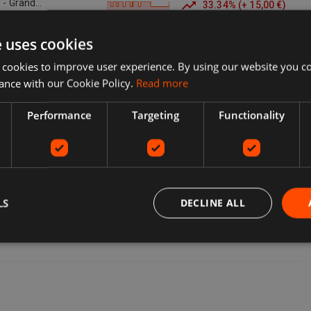
 - Grand
33.34
%
(
+
15,00 €
)
e uses cookies
 cookies to improve user experience. By using our website you co
ance with our Cookie Policy.
Read more
Performance
Targeting
Functionality
LS
DECLINE ALL