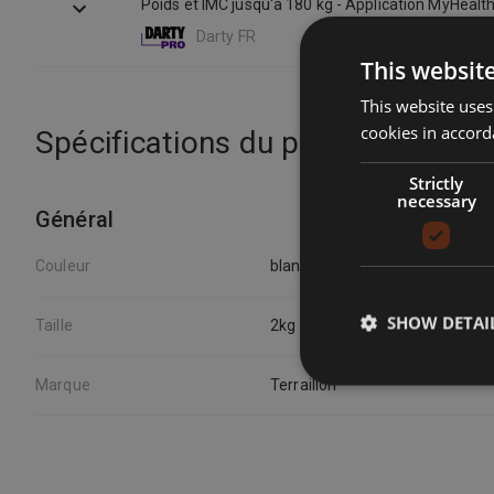
Poids et IMC jusqu'à 180 kg - Application MyHealth
écran LCD
Darty FR
This websit
This website uses
cookies in accord
Spécifications du produit
Strictly
necessary
Général
Couleur
blanc/clair
SHOW DETAI
Taille
2kg
Marque
Terraillon