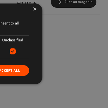
Aller au magasin
59,99 €
×
nsent to all
Unclassified
ACCEPT ALL