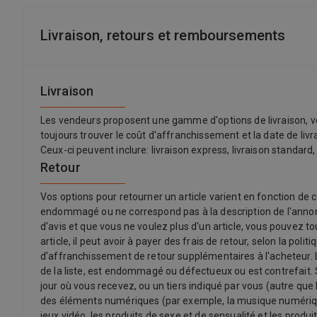
Livraison, retours et remboursements
Livraison
Les vendeurs proposent une gamme d'options de livraison, vo
toujours trouver le coût d'affranchissement et la date de liv
Ceux-ci peuvent inclure: livraison express, livraison standard,
Retour
Vos options pour retourner un article varient en fonction de c
endommagé ou ne correspond pas à la description de l'annonce
d'avis et que vous ne voulez plus d'un article, vous pouvez t
article, il peut avoir à payer des frais de retour, selon la p
d'affranchissement de retour supplémentaires à l'acheteur. Le
de la liste, est endommagé ou défectueux ou est contrefait. Se
jour où vous recevez, ou un tiers indiqué par vous (autre que 
des éléments numériques (par exemple, la musique numérique)
jeux vidéo, les produits de sexe et de sensualité et les produit