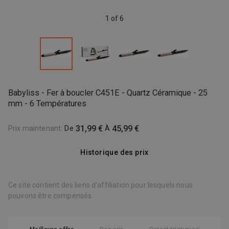
1 of 6
Babyliss - Fer à boucler C451E - Quartz Céramique - 25
mm - 6 Températures
31,99 €
45,99 €
Prix maintenant
:
De
À
Historique des prix
Ce site contient des liens d'affiliation pour lesquels nous
pouvons être compensés.