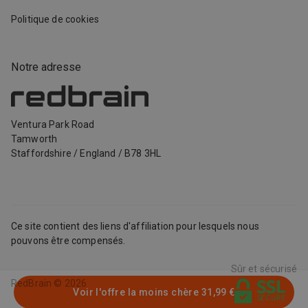
Politique de cookies
Notre adresse
Ventura Park Road
Tamworth
Staffordshire
/
England
/
B78 3HL
Ce site contient des liens d'affiliation pour lesquels nous
pouvons être compensés.
Sûr et sécurisé
RedBrain ©
2026
Voir l'offre la moins chère
31,99 €