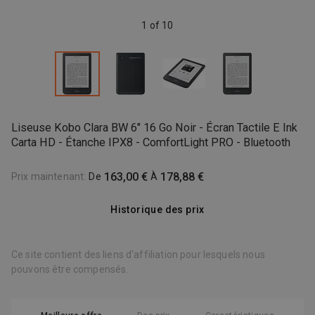
1 of 10
Liseuse Kobo Clara BW 6" 16 Go Noir - Écran Tactile E Ink
Carta HD - Étanche IPX8 - ComfortLight PRO - Bluetooth
163,00 €
178,88 €
Prix maintenant
:
De
À
Historique des prix
Ce site contient des liens d'affiliation pour lesquels nous
pouvons être compensés.