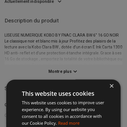
Actuellement indisponible
Description du produit
LISEUSE NUMERIQUE KOBO BY FNAC CLARA BW 6'' 16 GO NOIR
Le classique noir et blanc mis à jour Profitez des plaisirs de la
lecture avec la Kobo Clara BW , dotée d'un écran E Ink Carta 1300
HD anti- reflet et d'une protection étanche intégrale. Grace à ses
16 Go de stockage , emportez la totalité de votre bibliothèque ou
vous le voulez. Essayez le mode sombre ou la technologie
ComfortLight PRO , qui permet d'ajuster la luminosité et de
Montre plus
réduire la lumière bleue. Fabriquée avec du plastique recyclé et
issu de déchets détournés des océans , la Kobo Clara BW
×
Spécifications du produit
représente une meilleure manière d'améliorer votre expérience
This website uses cookies
de lecture. Atouts principaux : - Ecran E Ink Carta 1300 HD de 6
pouces anti-reflet ,avec un mode sombre et la possibilité de
This website uses cookies to improve user
Général
tourner les pages plus vite - Etanche et ne craint pas les
experience. By using our website you
éclaboussures inopinées - L'éclairage ComfortLight Pro réduit
Couleur
noir
consent to all cookies in accordance with
l'exposition à la lumière bleue - Ecoutez vos livres audio Kobo
our Cookie Policy.
Read more
avec la technologie sans fil Bluetooth - Peut contenir jusqu'à