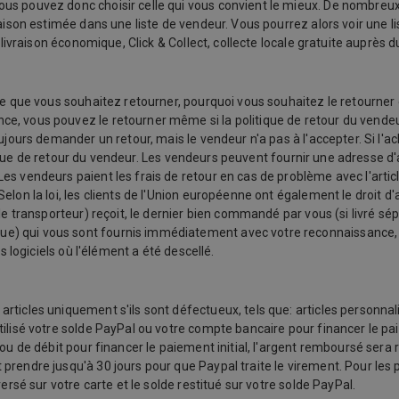
us pouvez donc choisir celle qui vous convient le mieux. De nombreux
raison estimée dans une liste de vendeur. Vous pourrez alors voir une l
 livraison économique, Click & Collect, collecte locale gratuite auprès 
e que vous souhaitez retourner, pourquoi vous souhaitez le retourner et 
, vous pouvez le retourner même si la politique de retour du vendeur
oujours demander un retour, mais le vendeur n'a pas à l'accepter. Si l'
olitique de retour du vendeur. Les vendeurs peuvent fournir une adresse
s vendeurs paient les frais de retour en cas de problème avec l'article
lon la loi, les clients de l'Union européenne ont également le droit d'
le transporteur) reçoit, le dernier bien commandé par vous (si livré sép
 qui vous sont fournis immédiatement avec votre reconnaissance, et d
s logiciels où l'élément a été descellé.
ticles uniquement s'ils sont défectueux, tels que: articles personnalis
ilisé votre solde PayPal ou votre compte bancaire pour financer le pai
ou de débit pour financer le paiement initial, l'argent remboursé sera 
prendre jusqu'à 30 jours pour que Paypal traite le virement. Pour les 
ersé sur votre carte et le solde restitué sur votre solde PayPal.