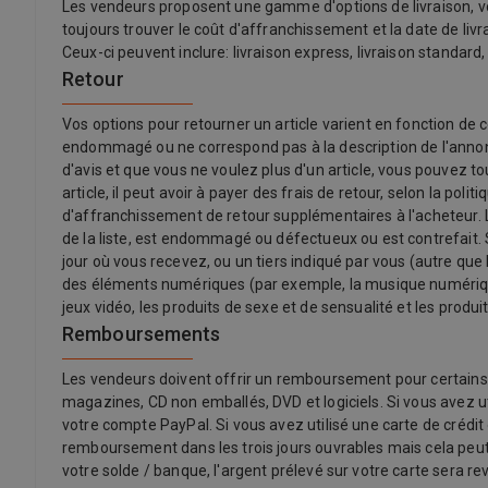
Les vendeurs proposent une gamme d'options de livraison, vo
toujours trouver le coût d'affranchissement et la date de liv
Ceux-ci peuvent inclure: livraison express, livraison standard,
Retour
Vos options pour retourner un article varient en fonction de c
endommagé ou ne correspond pas à la description de l'annonce
d'avis et que vous ne voulez plus d'un article, vous pouvez t
article, il peut avoir à payer des frais de retour, selon la p
d'affranchissement de retour supplémentaires à l'acheteur. Le
de la liste, est endommagé ou défectueux ou est contrefait. Se
jour où vous recevez, ou un tiers indiqué par vous (autre que 
des éléments numériques (par exemple, la musique numérique)
jeux vidéo, les produits de sexe et de sensualité et les produit
Remboursements
Les vendeurs doivent offrir un remboursement pour certains ar
magazines, CD non emballés, DVD et logiciels. Si vous avez ut
votre compte PayPal. Si vous avez utilisé une carte de crédit 
remboursement dans les trois jours ouvrables mais cela peut 
votre solde / banque, l'argent prélevé sur votre carte sera rev