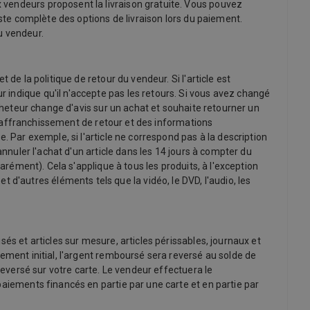
 vendeurs proposent la livraison gratuite. Vous pouvez
iste complète des options de livraison lors du paiement.
du vendeur.
de la politique de retour du vendeur. Si l'article est
 indique qu'il n'accepte pas les retours. Si vous avez changé
acheteur change d'avis sur un achat et souhaite retourner un
 d'affranchissement de retour et des informations
. Par exemple, si l'article ne correspond pas à la description
annuler l'achat d'un article dans les 14 jours à compter du
arément). Cela s'applique à tous les produits, à l'exception
'autres éléments tels que la vidéo, le DVD, l'audio, les
és et articles sur mesure, articles périssables, journaux et
ement initial, l'argent remboursé sera reversé au solde de
reversé sur votre carte. Le vendeur effectuera le
paiements financés en partie par une carte et en partie par