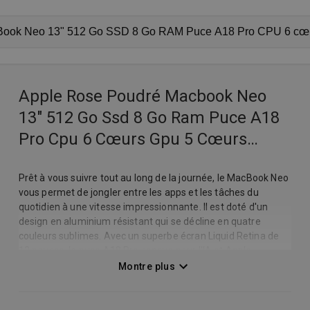
Apple Rose Poudré Macbook Neo
13" 512 Go Ssd 8 Go Ram Puce A18
Pro Cpu 6 Cœurs Gpu 5 Cœurs
Touch Id
Prêt à vous suivre tout au long de la journée, le MacBook Neo
vous permet de jongler entre les apps et les tâches du
quotidien à une vitesse impressionnante. Il est doté d'un
design en aluminium résistant qui se décline en quatre
couleurs sublimes. Avec un superbe écran Liquid Retina de
13 pouces, la puce A18 Pro conçue pour l'IA et Apple
Intelligence, et jusqu'à 16 heures d'autonomie, c'est un Mac
Montre plus
extraordinaire. À un prix spectaculaire. LA GAMME MACBOOK
LA PLUS COLORÉE À CE JOUR - Vous avez le choix entre
quatre couleurs : argent, rose poudré, jaune agrume et