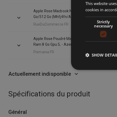
This website uses
cookies in accord
Apple Rose Macbook Neo Avec Touch Id (2026) P
Go/512 Go (Mhfj4fn/A)
Strictly
RueDuCommerce FR
necessary
Apple Rose Poudré Macbook Neo A18 Pro (2026) 
Ram 8 Go Gpu 5, - Azerty - Neuf
Pixmania FR
SHOW DETAI
Actuellement indisponible
Spécifications du produit
Général