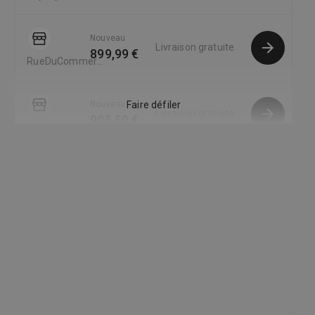
Nouveau
Livraison gratuite
899,99 €
RueDuCommerce
FR
Nouveau
Faire défiler
Livraison gratuite
905,50 €
Pixmania FR