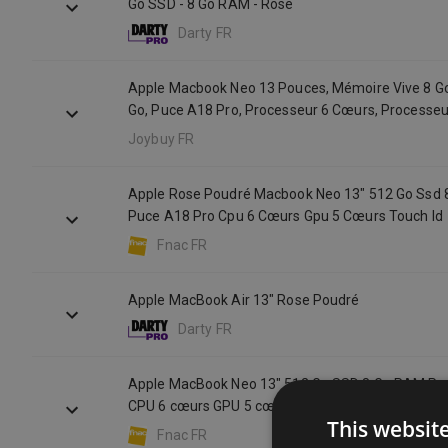
Go SSD - 8 Go RAM - Rose
Darty FR
Apple Macbook Neo 13 Pouces, Mémoire Vive 8 Go
Go, Puce A18 Pro, Processeur 6 Cœurs, Processe
5 Cœurs, Touch Id, Rose Poudré, Azerty 1959508
Joybuy FR
Apple Rose Poudré Macbook Neo 13" 512 Go Ssd
Puce A18 Pro Cpu 6 Cœurs Gpu 5 Cœurs Touch Id
Fnac FR
Apple MacBook Air 13" Rose Poudré
Darty FR
Apple MacBook Neo 13" 512 Go SSD 8 Go RAM Pu
CPU 6 cœurs GPU 5 cœurs Rose poudré Touch ID
This websit
Fnac FR