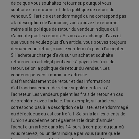
de ce que vous souhaitez retourner, pourquoi vous
Autonomie pour la navigation web sans fil mesurée à travers la
souhaitez le retourner et de la politique de retour du
consultation de 25 sites web populaires avec une connexion Wi-
vendeur. Si l'article est endommagé ou ne correspond pas
Fi. Autonomie pour le streaming vidéo mesurée à travers la
à la description de l'annonce, vous pouvez le retourner
consultation de contenus 1080p dans Safari avec une connexion
même si la politique de retour du vendeur indique qu'il
Wi-Fi. La luminosité de l'écran était réglée sur 8 clics à partir du
n'accepte pas les retours. Si vous avez changé d'avis et
niveau le plus bas et le rétroéclairage du clavier était désactivé.
que vous ne voulez plus d'un article, vous pouvez toujours
L'autonomie varie en fonction de la configuration et de
demander un retour, mais le vendeur n'a pas à l'accepter.
l'utilisation. Voir apple.com/fr/batteries pour plus
Si l'acheteur change d'avis sur un achat et souhaite
d'informations. 2 Tests réalisés par Apple en janvier et février
retourner un article, il peut avoir à payer des frais de
2026. Voir apple.com/fr/macbook-pro pour plus d'informations.
retour, selon la politique de retour du vendeur. Les
3 Apple Intelligence est disponible en version bêta. La
vendeurs peuvent fournir une adresse
disponibilité des fonctionnalités peut varier en fonction des
d'affranchissement de retour et des informations
régions et des langues. Pour connaître la disponibilité des
d'affranchissement de retour supplémentaires à
fonctionnalités et des langues et la configuration requise,
l'acheteur. Les vendeurs paient les frais de retour en cas
consultez la page support.apple.com/fr-fr/121115 . 4 Les appels
de problème avec l'article. Par exemple, si l'article ne
FaceTime nécessitent un appareil compatible FaceTime pour la
correspond pas à la description de la liste, est endommagé
personne appelant et la personne appelée ainsi qu'une
ou défectueux ou est contrefait. Selon la loi, les clients de
connexion Wi-Fi. 5 La taille de l'écran se mesure en diagonale.
l'Union européenne ont également le droit d'annuler
L'écran du MacBook Pro 14 pouces présente des angles arrondis
l'achat d'un article dans les 14 jours à compter du jour où
au sommet. Si l'on mesure cet écran comme un rectangle, la
vous recevez, ou un tiers indiqué par vous (autre que le
diagonale fait 14,2 pouces (la zone d'affichage réelle est