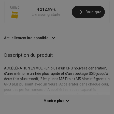
Utilisé
4 212,99 €
Boutique
Livraison gratuite
Actuellement indisponible
Description du produit
ACCÉLÉRATION EN VUE - En plus d'un CPU nouvelle génération,
d'une mémoire unifiée plus rapide et d'un stockage SSD jusqu'à
deux fois plus réactif, 2 les puces M5 Pro et M5 Max intègrent un
GPU plus puissant avec un Neural Accelerator dans chaque cour,
pour des performances d'IA accélérées et des capacités
d'entraînement sur l'appareil. Vous pouvez ainsi accomplir vos
tâches les plus exigeantes avec une vitesse époustouflante.
Montre plus
CONÇU POUR L'IA - Les puces Apple et tous les composants
majeurs qui les alimentent sont conçus pour exécuter des