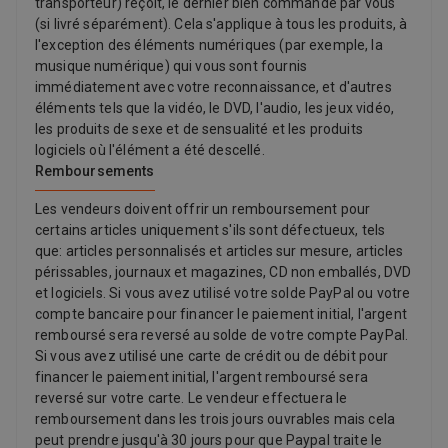
transporteur) reçoit, le dernier bien commandé par vous
moindre). 6 À des températures inférieures à 25 °C. 7 Wi-Fi 7
(si livré séparément). Cela s'applique à tous les produits, à
disponible dans les pays et les régions le prenant en charge. 8
l'exception des éléments numériques (par exemple, la
CHARGE RAPIDE : Tests réalisés par Apple en janvier et février
musique numérique) qui vous sont fournis
2026 sur des prototypes de MacBook Pro 16 pouces équipés de
immédiatement avec votre reconnaissance, et d'autres
la puce Apple M5 Max avec CPU 18 cours, GPU 32 cours, 36 Go
éléments tels que la vidéo, le DVD, l'audio, les jeux vidéo,
de mémoire unifiée et un SSD de 2 To ; sur des prototypes de
les produits de sexe et de sensualité et les produits
MacBook Pro 16 pouces équipés de la puce Apple M5 Pro avec
logiciels où l'élément a été descellé.
CPU 18 cours, GPU 20 cours, 48 Go de mémoire unifiée et un
Remboursements
SSD de 1 To ; sur des prototypes de MacBook Pro 14 pouces
équipés de la puce Apple M5 Max avec CPU 18 cours, GPU 32
Les vendeurs doivent offrir un remboursement pour
cours, 36 Go de mémoire unifiée et un SSD de 2 To ; et sur des
certains articles uniquement s'ils sont défectueux, tels
prototypes de MacBook Pro 14 pouces équipés de la puce Apple
que: articles personnalisés et articles sur mesure, articles
M5 Pro avec CPU 18 cours, GPU 20 cours, 24 Go de mémoire
périssables, journaux et magazines, CD non emballés, DVD
unifiée et un SSD de 2 To. MacBook Pro 16 pouces testés avec
et logiciels. Si vous avez utilisé votre solde PayPal ou votre
un Adaptateur secteur USB-C 140 W Apple (modèle A2452) et
compte bancaire pour financer le paiement initial, l'argent
MacBook Pro 14 pouces testés avec un Adaptateur secteur
remboursé sera reversé au solde de votre compte PayPal.
USB-C 96 W Apple (modèle A2166), tous associés à un Câble
Si vous avez utilisé une carte de crédit ou de débit pour
USB-C vers MagSafe 3 (modèle A2363). Tests de charge rapide
financer le paiement initial, l'argent remboursé sera
réalisés sur des MacBook Pro déchargés. Temps calculé à
reversé sur votre carte. Le vendeur effectuera le
compter de la sortie de l'état de veille prolongée ou de
remboursement dans les trois jours ouvrables mais cela
l'apparition du logo Apple au démarrage de l'appareil. Le temps
peut prendre jusqu'à 30 jours pour que Paypal traite le