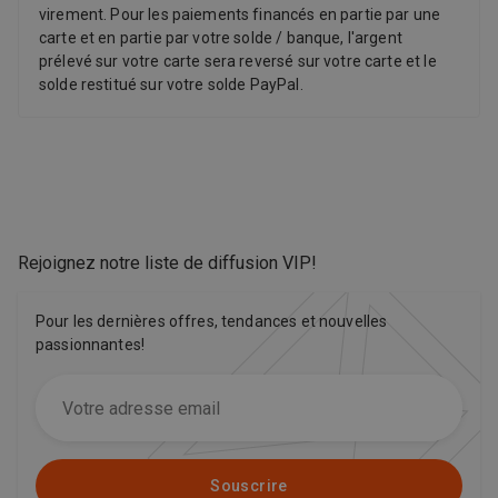
de charge varie en fonction des réglages et de facteurs
virement. Pour les paiements financés en partie par une
environnementaux. Les résultats réels sont susceptibles de
carte et en partie par votre solde / banque, l'argent
varier. Écran Liquid Retina 16,2 pouces / Puce M5 Pro / Conçu
prélevé sur votre carte sera reversé sur votre carte et le
pour l'IA / Caméra et Audio de pointe
solde restitué sur votre solde PayPal.
Rejoignez notre liste de diffusion VIP
!
Pour les dernières offres, tendances et nouvelles
passionnantes!
Souscrire